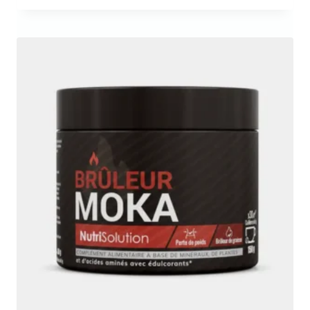
initial
actuel
était :
est :
79,95€.
49,95€.