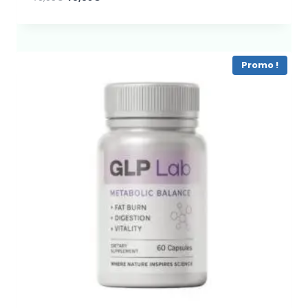
prix
prix
initial
actuel
était :
est :
79,95€.
49,95€.
Promo !