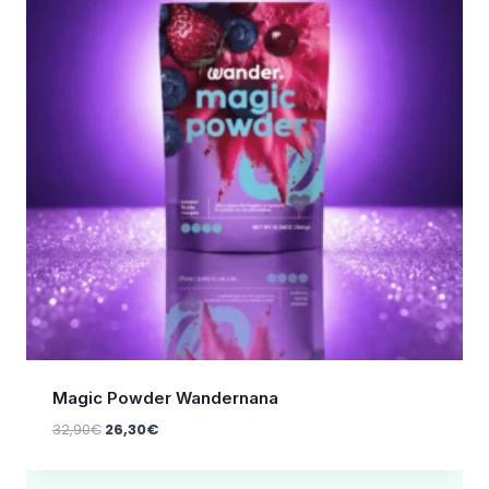
Magic Powder Wandernana
Le
Le
32,90
€
26,30
€
prix
prix
initial
actuel