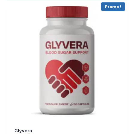
79,95€.
49,95€.
Promo !
Glyvera