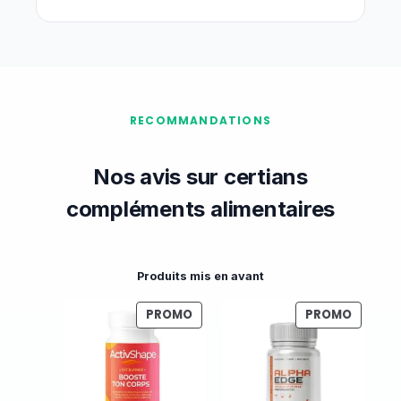
RECOMMANDATIONS
Nos avis sur certians
compléments alimentaires
Produits mis en avant
P
P
PROMO
PROMO
R
R
O
O
D
D
U
U