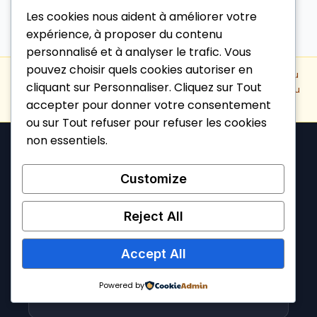
Les cookies nous aident à améliorer votre
expérience, à proposer du contenu
personnalisé et à analyser le trafic. Vous
pouvez choisir quels cookies autoriser en
Rappel :
Pour toute question liée à votre alimentation ou
cliquant sur Personnaliser. Cliquez sur Tout
votre santé, veuillez consulter un diététicien, nutritionniste ou
accepter pour donner votre consentement
médecin.
ou sur Tout refuser pour refuser les cookies
non essentiels.
À propos de ce nom de domaine
Customize
Ce nom de domaine a été racheté aux
enchères publiques après son expiration. Il n’a
Reject All
AUCUN lien avec l’ancien propriétaire, Mme
Céline Rousseau, ou son activité
Accept All
professionnelle. Il n’existe aucune relation
juridique ou commerciale avec l’ancienne
Powered by
utilisation de ce domaine.