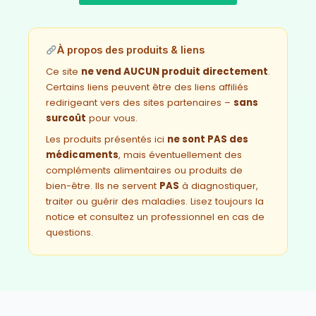
.
.
O
O
t
u
t
u
i
e
i
e
N
N
a
l
a
l
l
e
l
e
À propos des produits & liens
é
s
é
s
t
t
t
t
Ce site
ne vend AUCUN produit directement
.
a
a
Certains liens peuvent être des liens affiliés
i
:
i
:
redirigeant vers des sites partenaires –
sans
t
4
t
4
9
9
surcoût
pour vous.
:
,
:
,
Les produits présentés ici
ne sont PAS des
7
9
7
9
9
5
9
5
médicaments
, mais éventuellement des
,
€
,
€
compléments alimentaires ou produits de
9
.
9
.
bien-être. Ils ne servent
PAS
à diagnostiquer,
5
5
€
€
traiter ou guérir des maladies. Lisez toujours la
.
.
notice et consultez un professionnel en cas de
questions.