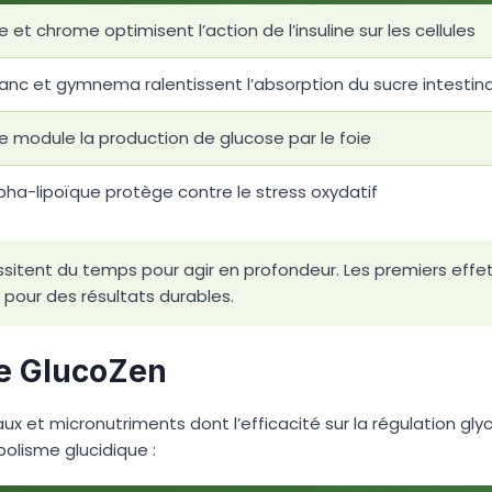
e et chrome optimisent l’action de l’insuline sur les cellules
lanc et gymnema ralentissent l’absorption du sucre intestina
e module la production de glucose par le foie
pha-lipoïque protège contre le stress oxydatif
ssitent du temps pour agir en profondeur. Les premiers effe
our des résultats durables.
de GlucoZen
ux et micronutriments dont l’efficacité sur la régulation gl
olisme glucidique :