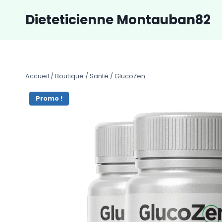
Aller
Dieteticienne Montauban82
au
contenu
Accueil
/
Boutique
/
Santé
/
GlucoZen
Promo !