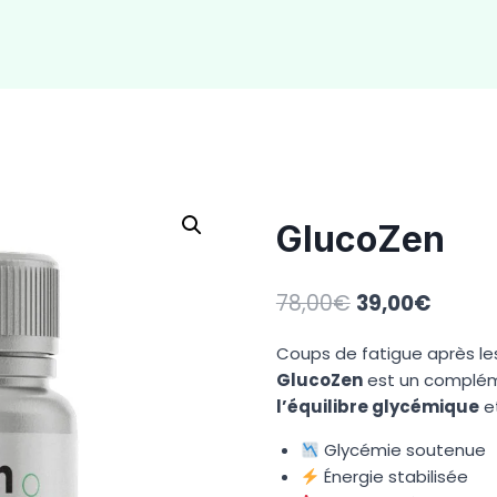
GlucoZen
Le
Le
78,00
€
39,00
€
prix
prix
Coups de fatigue après les
initial
actuel
GlucoZen
est un complém
était :
est :
l’équilibre glycémique
et
78,00€.
39,00€
Glycémie soutenue
Énergie stabilisée