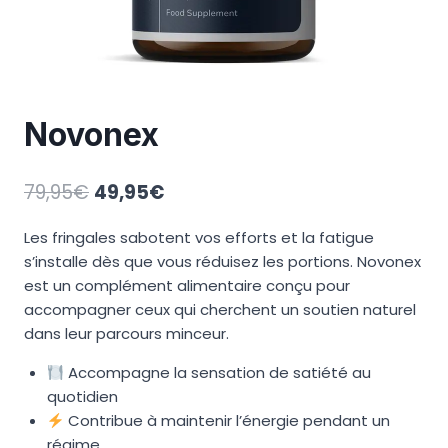
Novonex
Le
Le
79,95
€
49,95
€
prix
prix
Les fringales sabotent vos efforts et la fatigue
initial
actuel
s’installe dès que vous réduisez les portions. Novonex
était :
est :
est un complément alimentaire conçu pour
79,95€.
49,95€.
accompagner ceux qui cherchent un soutien naturel
dans leur parcours minceur.
Accompagne la sensation de satiété au
quotidien
Contribue à maintenir l’énergie pendant un
régime