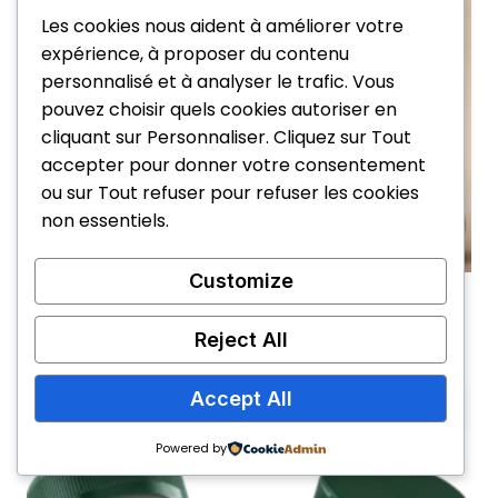
Les cookies nous aident à améliorer votre
expérience, à proposer du contenu
personnalisé et à analyser le trafic. Vous
pouvez choisir quels cookies autoriser en
cliquant sur Personnaliser. Cliquez sur Tout
accepter pour donner votre consentement
ou sur Tout refuser pour refuser les cookies
non essentiels.
Customize
Revixol
Reject All
Le
Le
79,95
€
49,95
€
prix
prix
initial
actuel
Accept All
était :
est :
79,95€.
49,95€.
Powered by
Promo !