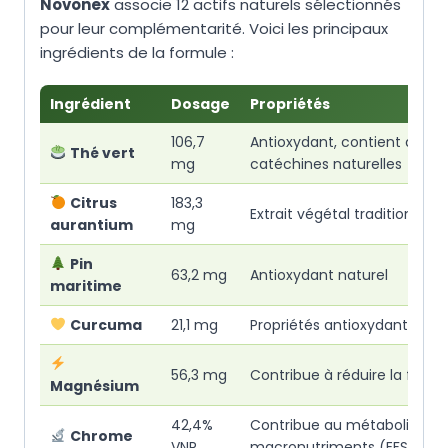
Novonex
associe 12 actifs naturels sélectionnés
pour leur complémentarité. Voici les principaux
ingrédients de la formule :
Ingrédient
Dosage
Propriétés
106,7
Antioxydant, contient des
Thé vert
mg
catéchines naturelles
Citrus
183,3
Extrait végétal traditionnel
aurantium
mg
Pin
63,2 mg
Antioxydant naturel
maritime
Curcuma
21,1 mg
Propriétés antioxydantes
56,3 mg
Contribue à réduire la fatig
Magnésium
42,4%
Contribue au métabolisme 
Chrome
VNR
macronutriments (EFSA)