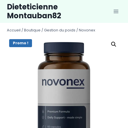
Aller
Dieteticienne
au
Montauban82
contenu
Accueil
/
Boutique
/
Gestion du poids
/
Novonex
Promo !