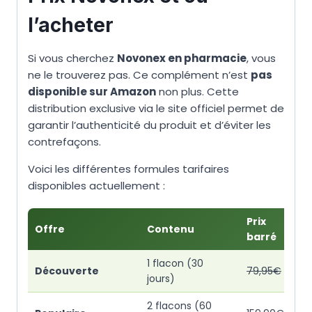
l’acheter
Si vous cherchez
Novonex en pharmacie
, vous
ne le trouverez pas. Ce complément n’est
pas
disponible sur Amazon
non plus. Cette
distribution exclusive via le site officiel permet de
garantir l’authenticité du produit et d’éviter les
contrefaçons.
Voici les différentes formules tarifaires
disponibles actuellement :
Prix
P
Offre
Contenu
barré
r
1 flacon (30
Découverte
79,95€
jours)
2 flacons (60