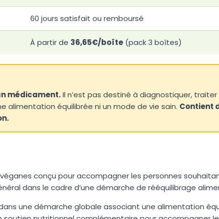
60 jours satisfait ou remboursé
À partir de
36,65€/boîte
(pack 3 boîtes)
 un médicament.
Il n’est pas destiné à diagnostiquer, traite
ne alimentation équilibrée ni un mode de vie sain.
Contient d
on.
véganes conçu pour accompagner les personnes souhaitant s
général dans le cadre d’une démarche de rééquilibrage alime
t dans une démarche globale associant une alimentation équil
n soutien nutritionnel complémentaire pour accompagner les