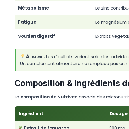
Métabolisme
Le zinc contri
Fatigue
Le magnésium co
Soutien digestif
Extraits végétau
À noter :
Les résultats varient selon les individ
Un complément alimentaire ne remplace pas un mo
Composition & Ingrédients d
La
composition de Nutrivea
associe des micronutri
Ingrédient
Dosage
Extrait de fenugrec
300 mg