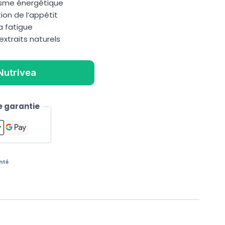
isme énergétique
on de l’appétit
a fatigue
xtraits naturels
Nutrivea
 garantie
nté