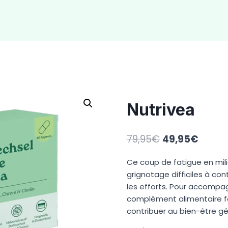
Nutrivea
Le
Le
79,95
€
49,95
€
prix
prix
Ce coup de fatigue en mili
initial
actuel
grignotage difficiles à co
était :
est :
les efforts. Pour accompag
79,95€.
49,95
complément alimentaire f
contribuer au bien-être gé