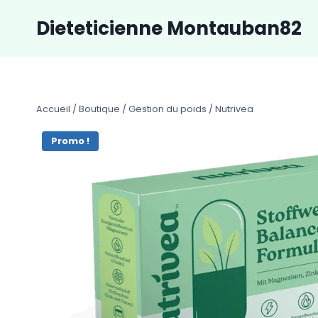
Aller
Dieteticienne Montauban82
au
contenu
Accueil
/
Boutique
/
Gestion du poids
/
Nutrivea
Promo !