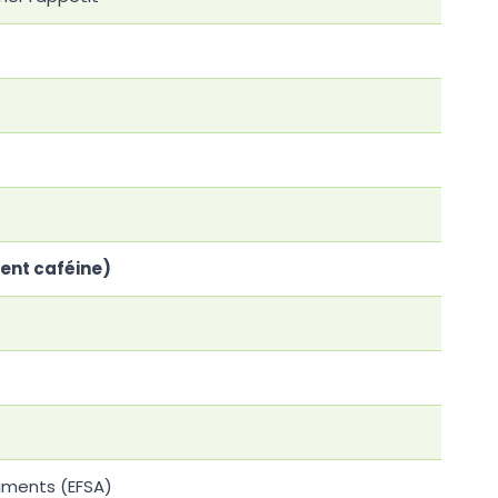
ient caféine)
iments (EFSA)